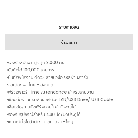
รายละเอียด
รีวิวสินค้า
•รองรับพนักงานสูงสุด 3,000 คน
•บันทึกได้ 100,000 รายการ
•บันทึกพนักงานได้ด้วย ลายนิ้วมือ,รหัสผ่าน,การ์ด
•จอแสดงผล ไทย - อังกฤษ
•ฟรีซอฟแวร์ Time Attendance สำหรับรายงาน
•เชื่อมต่อผ่านคอมพิวเตอร์ด้วย LAN/USB Drive/ USB Cable
•เชื่อมต่อระบบเน็ตเวิร์คภายในสำนักงานได้
•รองรับอุปกรณ์สำหรับ ระบบเปิด/ปิดประตูได้
•เหมาะกับใช้ในสำนักงาน ขนาดเล็ก-ใหญ่