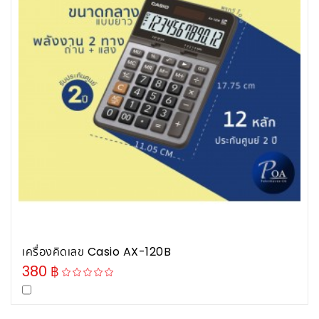
เพิ่ม
ไป
เพิ่ม
รายการ
ไป
โปรด
เปรียบ
เทียบ
เครื่องคิดเลข Casio AX-120B
หยิบใส่รถเข็น
380 ฿