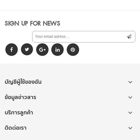
-2%
SIGN UP FOR NEWS
เพิ่ม
ไป
เพิ่ม
รายการ
บัญชีผู้ใช้ของฉัน
ไป
โปรด
เปรียบ
ข้อมูลข่าวสาร
เทียบ
บริการลูกค้า
ติดต่อเรา