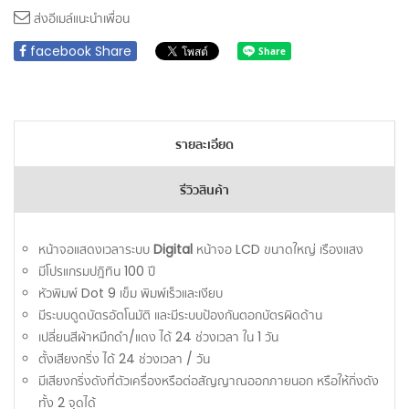
ส่งอีเมล์แนะนำเพื่อน
facebook Share
รายละเอียด
รีวิวสินค้า
หน้าจอแสดงเวลาระบบ
Digital
หน้าจอ LCD ขนาดใหญ่ เรืองแสง
มีโปรแกรมปฎิทิน 100 ปี
หัวพิมพ์ Dot 9 เข็ม พิมพ์เร็วและเงียบ
มีระบบดูดบัตรอัตโนมัติ และมีระบบป้องกันตอกบัตรผิดด้าน
เปลี่ยนสีผ้าหมึกดำ/แดง ได้ 24 ช่วงเวลา ใน 1 วัน
ตั้งเสียงกริ่ง ได้ 24 ช่วงเวลา / วัน
มีเสียงกริ่งดังที่ตัวเครื่องหรือต่อสัญญาณออกภายนอก หรือให้กิ่งดัง
ทั้ง 2 จุดได้