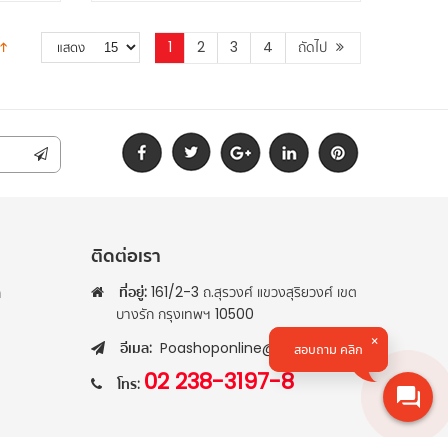
1
2
3
4
ถัดไป
แสดง
ติดต่อเรา
ที่อยู่:
161/2-3 ถ.สุรวงศ์ แขวงสุริยวงศ์ เขต
า
บางรัก กรุงเทพฯ 10500
อีเมล:
Poashoponline@gmail.com
สอบถาม คลิก
02 238-3197-8
โทร: