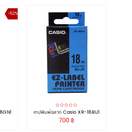
-52%
18GN1
เทปพิมพ์ฉลาก Casio XR-18BU1
700 ฿