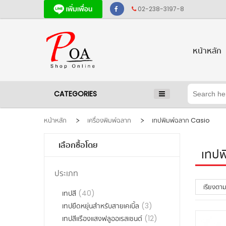
02-238-3197-8
หน้าหลัก
CATEGORIES
หน้าหลัก
เครื่องพิมพ์ฉลาก
เทปพิมพ์ฉลาก Casio
เลือกซื้อโดย
เทปพ
ประเภท
เรียงตา
เทปสี
(40)
เทปยืดหยุ่นสำหรับสายเคเบิ้ล
(3)
เทปสีแรืองแสงฟลูออเรสเซนต์
(12)