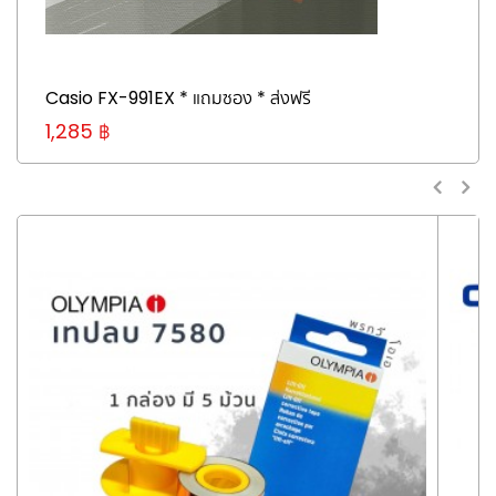
Casio FX-991EX * แถมซอง * ส่งฟรี
1,285 ฿