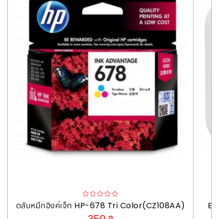
ตลับหมึกอิงค์เจ็ท HP-678 Tri Color(CZ108AA)
Br